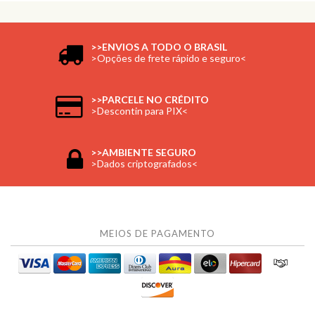
>>ENVIOS A TODO O BRASIL
>Opções de frete rápido e seguro<
>>PARCELE NO CRÉDITO
>Descontin para PIX<
>>AMBIENTE SEGURO
>Dados criptografados<
MEIOS DE PAGAMENTO