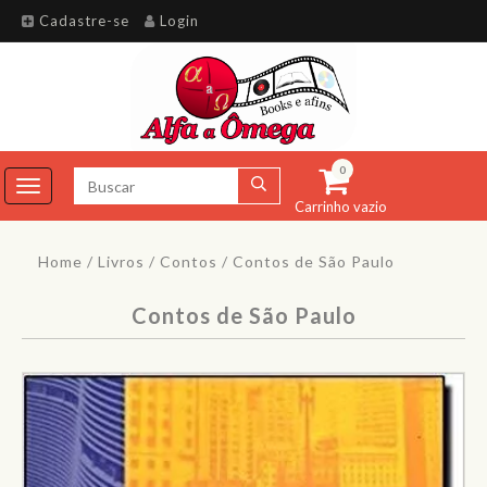
Cadastre-se
Login
0
Toggle
Carrinho vazio
navigation
Home
/
Livros
/
Contos
/
Contos de São Paulo
Contos de São Paulo