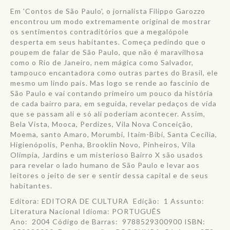
Em 'Contos de São Paulo', o jornalista Filippo Garozzo
encontrou um modo extremamente original de mostrar
os sentimentos contraditórios que a megalópole
desperta em seus habitantes. Começa pedindo que o
poupem de falar de São Paulo, que não é maravilhosa
como o Rio de Janeiro, nem mágica como Salvador,
tampouco encantadora como outras partes do Brasil, ele
mesmo um lindo país. Mas logo se rende ao fascínio de
São Paulo e vai contando primeiro um pouco da história
de cada bairro para, em seguida, revelar pedaços de vida
que se passam ali e só ali poderiam acontecer. Assim,
Bela Vista, Mooca, Perdizes, Vila Nova Conceição,
Moema, santo Amaro, Morumbi, Itaim-Bibi, Santa Cecília,
Higienópolis, Penha, Brooklin Novo, Pinheiros, Vila
Olímpia, Jardins e um misterioso Bairro X são usados
para revelar o lado humano de São Paulo e levar aos
leitores o jeito de ser e sentir dessa capital e de seus
habitantes.
Editora: EDITORA DE CULTURA Edição:
1 Assunto:
Literatura Nacional Idioma: PORTUGUÊS
Ano:
2004 Código de Barras:
9788529300900 ISBN: