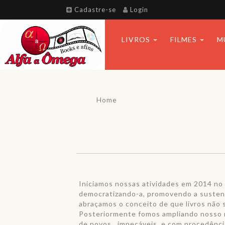
Cadastre-se
Login
LIVROS
FILMES
M
Home
Iniciamos nossas atividades em 2014 no 
democratizando-a, promovendo a sustent
abraçamos o conceito de que livros não s
Posteriormente fomos ampliando nosso 
de novos, impecáveis, e com procedênc