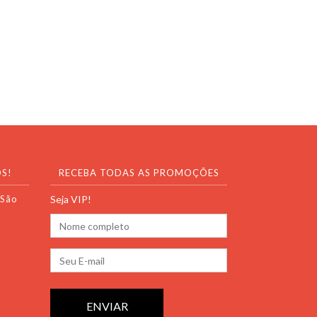
S!
RECEBA TODAS AS PROMOÇÕES
 São
Seja VIP!