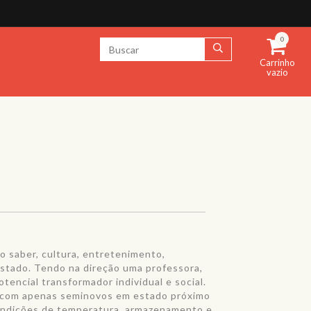
0
Carrinho
vazio
o saber, cultura, entretenimento,
estado. Tendo na direção uma professora,
tencial transformador individual e social.
 com apenas seminovos em estado próximo
ondições de temperatura, armazenamento e