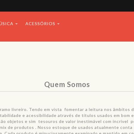
ÚSICA
ACESSÓRIOS
Quem Somos
ramo livreiro. Tendo em vista fomentar a leitura nos âmbitos d
abilidade e acessibilidade através de títulos usados em bom 
ão objetos e sim tesouros de valor inestimável com incrível po
mix de produtos . Nosso estoque de usados atualmente conta
ia. Cada produto é minuciosamente examinado e mantido em c