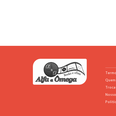
Termo
Quem
Troca
Nosso
Políti